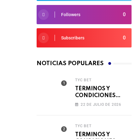
0
Followers
0
Subscribers
NOTICIAS POPULARES
TYC BET
TÉRMINOS Y
CONDICIONES
TORNEO COMPITE,
22 DE JULIO DE 2026
GIRA Y GANA🎰
TYC BET
TÉRMINOS Y