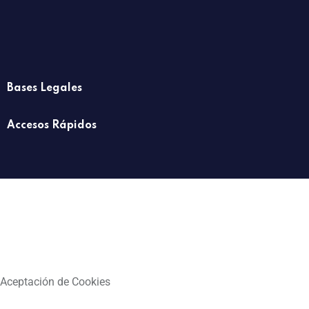
Bases Legales
Accesos Rápidos
Aceptación de Cookies