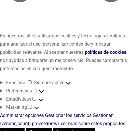
En nuestros sitios utilizamos cookies y tecnologías similares
para analizar el uso, personalizar contenido y mostrar
publicidad relevante. Al aceptar nuestras
políticas de cookies
,
nos ayudas a brindarte un mejor servicio. Puedes cambiar tus
preferencias en cualquier momento.
Funcional
Siempre activo
Preferencias
Estadísticas
Marketing
Administrar opciones
Gestionar los servicios
Gestionar
{vendor_count} proveedores
Leer más sobre estos propósitos