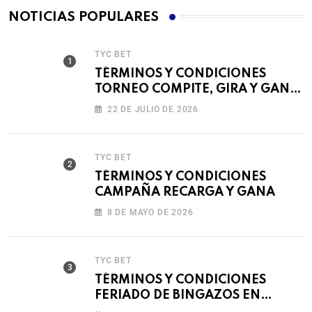
NOTICIAS POPULARES
TYC BET
TÉRMINOS Y CONDICIONES
TORNEO COMPITE, GIRA Y GANA
🎰
22 DE JULIO DE 2026
TYC BET
TÉRMINOS Y CONDICIONES
CAMPAÑA RECARGA Y GANA
8 DE MAYO DE 2026
TYC BET
TÉRMINOS Y CONDICIONES
FERIADO DE BINGAZOS EN
BET593