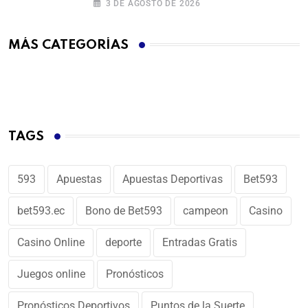
3 DE AGOSTO DE 2026
MÁS CATEGORÍAS
TAGS
593
Apuestas
Apuestas Deportivas
Bet593
bet593.ec
Bono de Bet593
campeon
Casino
Casino Online
deporte
Entradas Gratis
Juegos online
Pronósticos
Pronósticos Deportivos
Puntos de la Suerte