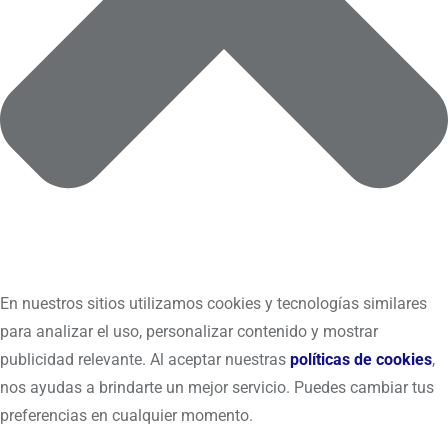
En nuestros sitios utilizamos cookies y tecnologías similares
para analizar el uso, personalizar contenido y mostrar
publicidad relevante. Al aceptar nuestras
políticas de cookies
,
nos ayudas a brindarte un mejor servicio. Puedes cambiar tus
preferencias en cualquier momento.