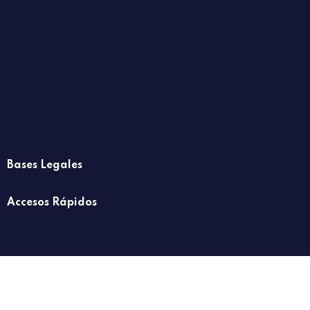
Bases Legales
Accesos Rápidos