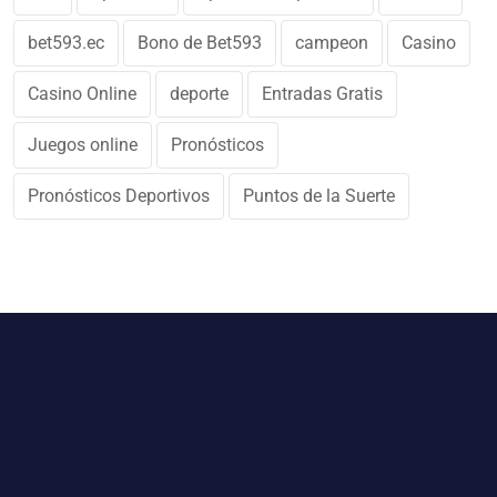
bet593.ec
Bono de Bet593
campeon
Casino
Casino Online
deporte
Entradas Gratis
Juegos online
Pronósticos
Pronósticos Deportivos
Puntos de la Suerte