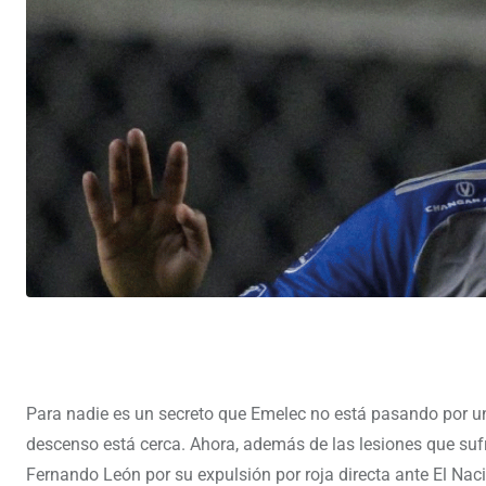
Para nadie es un secreto que Emelec no está pasando por u
descenso está cerca. Ahora, además de las lesiones que sufr
Fernando León por su expulsión por roja directa ante El Naci