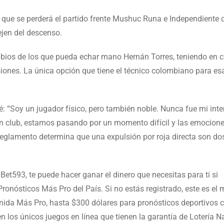
 que se perderá el partido frente Mushuc Runa e Independiente d
ejen del descenso.
bios de los que pueda echar mano Hernán Torres, teniendo en 
iones. La única opción que tiene el técnico colombiano para es
é: “Soy un jugador físico, pero también noble. Nunca fue mi int
an club, estamos pasando por un momento difícil y las emocion
 reglamento determina que una expulsión por roja directa son do
Bet593, te puede hacer ganar el dinero que necesitas para ti si
Pronósticos Más Pro del País. Si no estás registrado, este es e
enida Más Pro, hasta $300 dólares para pronósticos deportivos 
en los únicos juegos en línea que tienen la garantía de Lotería N