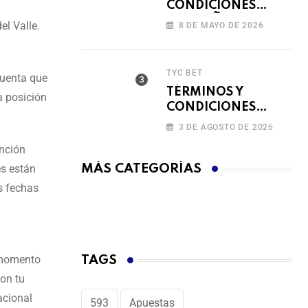
CONDICIONES
CAMPAÑA
el Valle.
8 DE MAYO DE 2026
RECARGA Y GANA
TYC BET
cuenta que
TÉRMINOS Y
a posición
CONDICIONES
FERIADO DE
3 DE AGOSTO DE 2026
BINGAZOS EN
ención
BET593
es están
MÁS CATEGORÍAS
s fechas
l momento
TAGS
con tu
acional
593
Apuestas