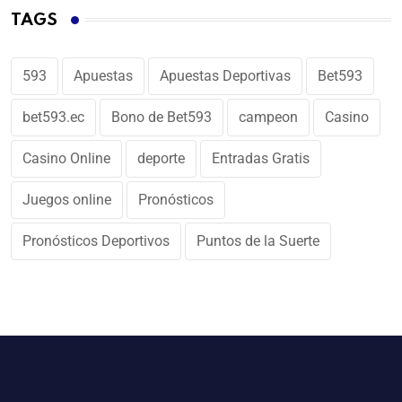
TAGS
593
Apuestas
Apuestas Deportivas
Bet593
bet593.ec
Bono de Bet593
campeon
Casino
Casino Online
deporte
Entradas Gratis
Juegos online
Pronósticos
Pronósticos Deportivos
Puntos de la Suerte