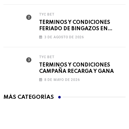
TYC BET
TÉRMINOS Y CONDICIONES
FERIADO DE BINGAZOS EN
BET593
3 DE AGOSTO DE 2026
TYC BET
TÉRMINOS Y CONDICIONES
CAMPAÑA RECARGA Y GANA
8 DE MAYO DE 2026
MÁS CATEGORÍAS