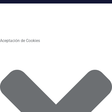
Aceptación de Cookies