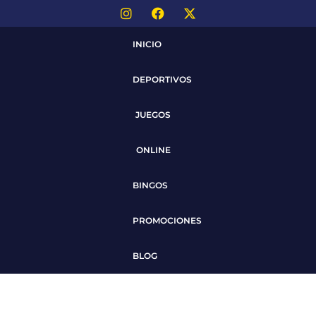
INICIO
DEPORTIVOS
JUEGOS
ONLINE
BINGOS
PROMOCIONES
BLOG