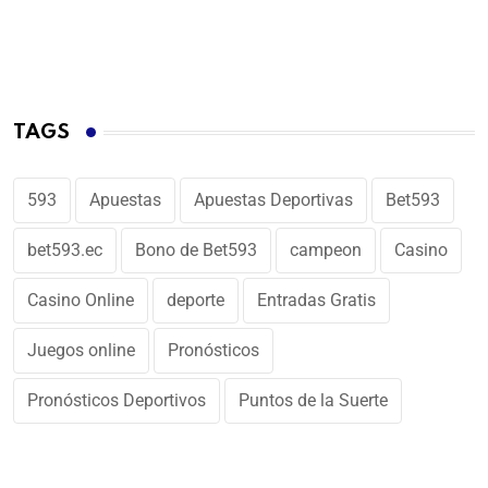
TAGS
593
Apuestas
Apuestas Deportivas
Bet593
bet593.ec
Bono de Bet593
campeon
Casino
Casino Online
deporte
Entradas Gratis
Juegos online
Pronósticos
Pronósticos Deportivos
Puntos de la Suerte