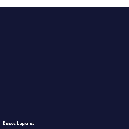
Bases Legales