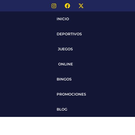
INICIO
DEPORTIVOS
JUEGOS
ONLINE
BINGOS
PROMOCIONES
BLOG