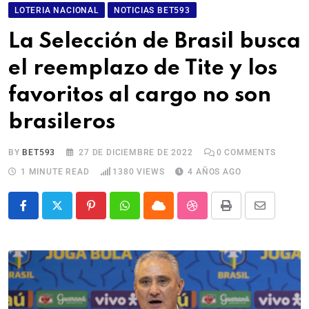
LOTERIA NACIONAL
NOTICIAS BET593
La Selección de Brasil busca
el reemplazo de Tite y los
favoritos al cargo no son
brasileros
BY
BET593
27 DE DICIEMBRE DE 2022
0
COMMENTS
1 MINUTE READ
1380
VIEWS
4 AÑOS AGO