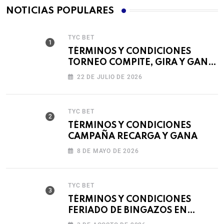
NOTICIAS POPULARES
TYC BET
TÉRMINOS Y CONDICIONES
TORNEO COMPITE, GIRA Y GANA
🎰
22 DE JULIO DE 2026
TYC BET
TÉRMINOS Y CONDICIONES
CAMPAÑA RECARGA Y GANA
8 DE MAYO DE 2026
TYC BET
TÉRMINOS Y CONDICIONES
FERIADO DE BINGAZOS EN
BET593