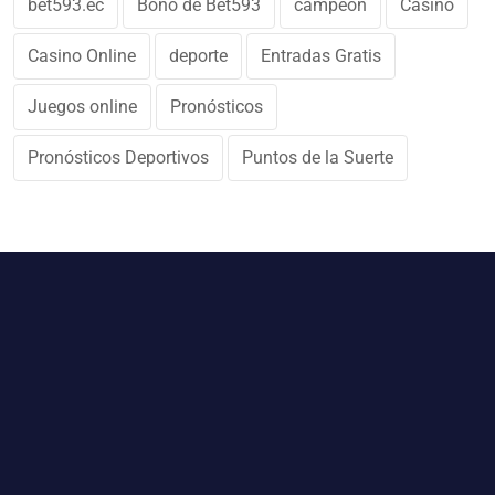
bet593.ec
Bono de Bet593
campeon
Casino
Casino Online
deporte
Entradas Gratis
Juegos online
Pronósticos
Pronósticos Deportivos
Puntos de la Suerte