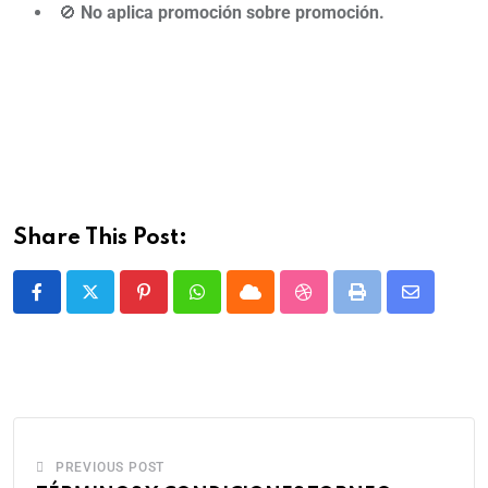
🚫
No aplica promoción sobre promoción.
Share This Post:
PREVIOUS POST