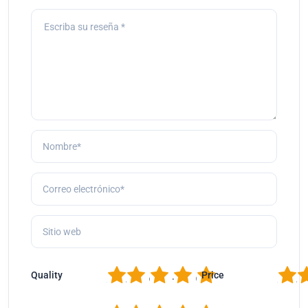
1
2
3
4
5
1
2
Quality
Price