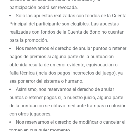
participación podrá ser revocada.
Solo las apuestas realizadas con fondos de la Cuenta
Principal del participante son elegibles. Las apuestas
realizadas con fondos de la Cuenta de Bono no cuentan
para la promoción.
Nos reservamos el derecho de anular puntos o retener
pagos de premios si alguna parte de la puntuación
obtenida resulta de un error evidente, equivocación o
falla técnica (incluidos pagos incorrectos del juego), ya
sea por error del sistema o humano.
Asimismo, nos reservamos el derecho de anular
puntos o retener pagos si, a nuestro juicio, alguna parte
de la puntuación se obtuvo mediante trampas o colusión
con otros jugadores.
Nos reservamos el derecho de modificar o cancelar el
torneo en cualquier momento.