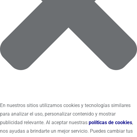
En nuestros sitios utilizamos cookies y tecnologías similares
para analizar el uso, personalizar contenido y mostrar
publicidad relevante. Al aceptar nuestras
políticas de cookies
,
nos ayudas a brindarte un mejor servicio. Puedes cambiar tus