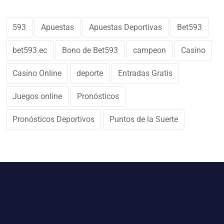
593
Apuestas
Apuestas Deportivas
Bet593
bet593.ec
Bono de Bet593
campeon
Casino
Casino Online
deporte
Entradas Gratis
Juegos online
Pronósticos
Pronósticos Deportivos
Puntos de la Suerte