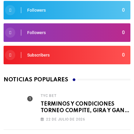
0
Followers
0
Followers
0
Subscribers
NOTICIAS POPULARES
TYC BET
TÉRMINOS Y CONDICIONES
TORNEO COMPITE, GIRA Y GANA
🎰
22 DE JULIO DE 2026