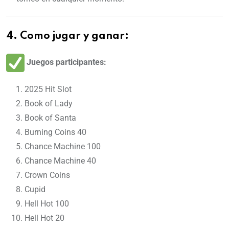
4. Como jugar y ganar:
Juegos participantes:
2025 Hit Slot
Book of Lady
Book of Santa
Burning Coins 40
Chance Machine 100
Chance Machine 40
Crown Coins
Cupid
Hell Hot 100
Hell Hot 20