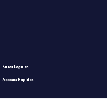
Bases Legales
Accesos Rápidos