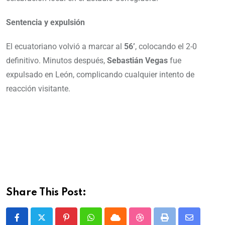
Sentencia y expulsión
El ecuatoriano volvió a marcar al
56’
, colocando el 2-0
definitivo. Minutos después,
Sebastián Vegas
fue
expulsado en León, complicando cualquier intento de
reacción visitante.
Share This Post: