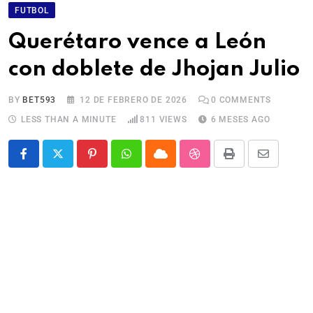
FUTBOL
Querétaro vence a León
con doblete de Jhojan Julio
BY
BET593
12 DE FEBRERO DE 2026
0
COMMENTS
LESS THAN A MINUTE
811
VIEWS
6 MESES AGO