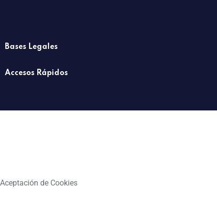
Bases Legales
Accesos Rápidos
Aceptación de Cookies