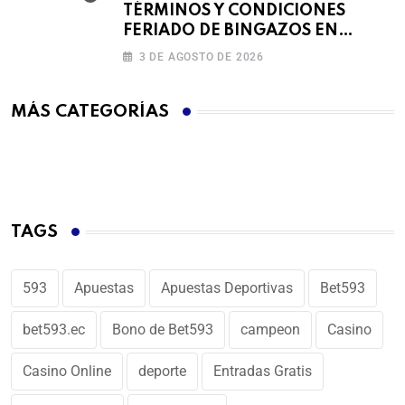
TÉRMINOS Y CONDICIONES
FERIADO DE BINGAZOS EN
BET593
3 DE AGOSTO DE 2026
MÁS CATEGORÍAS
TAGS
593
Apuestas
Apuestas Deportivas
Bet593
bet593.ec
Bono de Bet593
campeon
Casino
Casino Online
deporte
Entradas Gratis