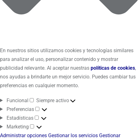
En nuestros sitios utilizamos cookies y tecnologías similares
para analizar el uso, personalizar contenido y mostrar
publicidad relevante. Al aceptar nuestras
políticas de cookies
,
nos ayudas a brindarte un mejor servicio. Puedes cambiar tus
preferencias en cualquier momento.
Funcional
Siempre activo
Preferencias
Estadísticas
Marketing
Administrar opciones
Gestionar los servicios
Gestionar