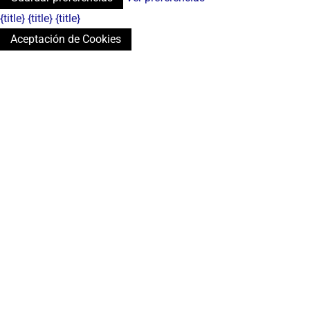
{title}
{title}
{title}
Aceptación de Cookies