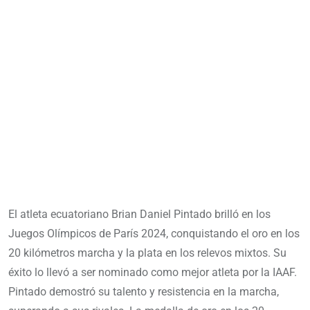
El atleta ecuatoriano Brian Daniel Pintado brilló en los
Juegos Olímpicos de París 2024, conquistando el oro en los
20 kilómetros marcha y la plata en los relevos mixtos. Su
éxito lo llevó a ser nominado como mejor atleta por la IAAF.
Pintado demostró su talento y resistencia en la marcha,