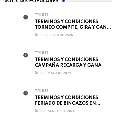
NOTICIAS POPULARES
TYC BET
TÉRMINOS Y CONDICIONES
TORNEO COMPITE, GIRA Y GANA
🎰
22 DE JULIO DE 2026
TYC BET
TÉRMINOS Y CONDICIONES
CAMPAÑA RECARGA Y GANA
8 DE MAYO DE 2026
TYC BET
TÉRMINOS Y CONDICIONES
FERIADO DE BINGAZOS EN
BET593
3 DE AGOSTO DE 2026