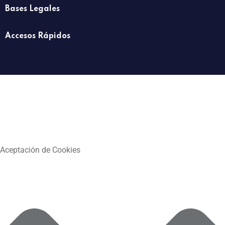
Bases Legales
Accesos Rápidos
Aceptación de Cookies