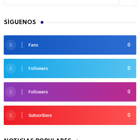
SÍGUENOS
0
Fans
0
Followers
0
Followers
0
Subscribers