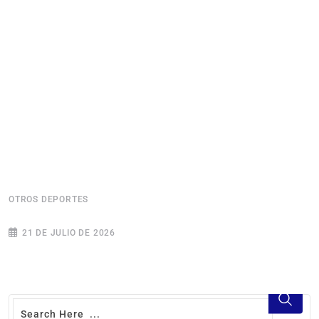
O
OTROS DEPORTES
21 DE JULIO DE 2026