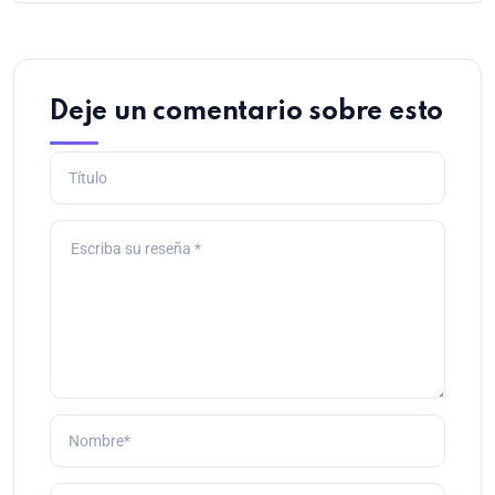
Deje un comentario sobre esto