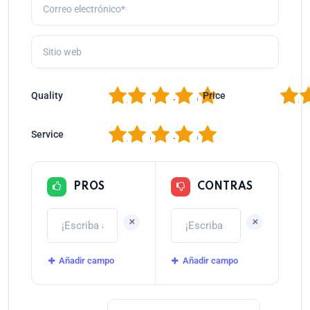
1
2
3
4
5
1
2
Quality
Price
1
2
3
4
5
Service
PROS
CONTRAS
+
+
Añadir campo
Añadir campo