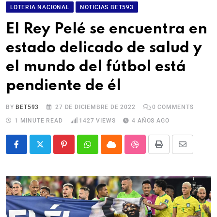
LOTERIA NACIONAL
NOTICIAS BET593
El Rey Pelé se encuentra en
estado delicado de salud y
el mundo del fútbol está
pendiente de él
BY
BET593
27 DE DICIEMBRE DE 2022
0
COMMENTS
1 MINUTE READ
1427
VIEWS
4 AÑOS AGO