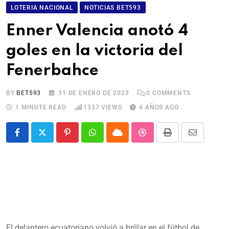
LOTERIA NACIONAL
NOTICIAS BET593
Enner Valencia anotó 4
goles en la victoria del
Fenerbahce
BY
BET593
31 DE ENERO DE 2023
0
COMMENTS
1 MINUTE READ
1357
VIEWS
4 AÑOS AGO
El delantero ecuatoriano volvió a brillar en el fútbol de