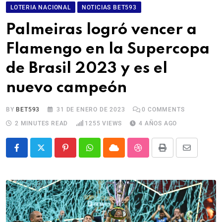
LOTERIA NACIONAL
NOTICIAS BET593
Palmeiras logró vencer a
Flamengo en la Supercopa
de Brasil 2023 y es el
nuevo campeón
BY
BET593
31 DE ENERO DE 2023
0
COMMENTS
2 MINUTES READ
1255
VIEWS
4 AÑOS AGO