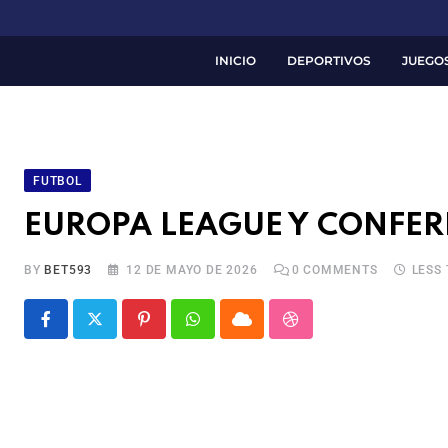
INICIO
DEPORTIVOS
JUEGO
FUTBOL
EUROPA LEAGUE Y CONFER
BY
BET593
12 DE MAYO DE 2026
0
COMMENTS
LESS