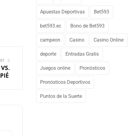
Apuestas Deportivas
Bet593
bet593.ec
Bono de Bet593
campeon
Casino
Casino Online
deporte
Entradas Gratis
ST
Juegos online
Pronósticos
VS.
PIÉ
Pronósticos Deportivos
Puntos de la Suerte