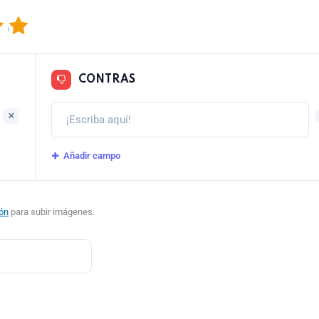
5
CONTRAS
+
Añadir campo
ión
para subir imágenes.