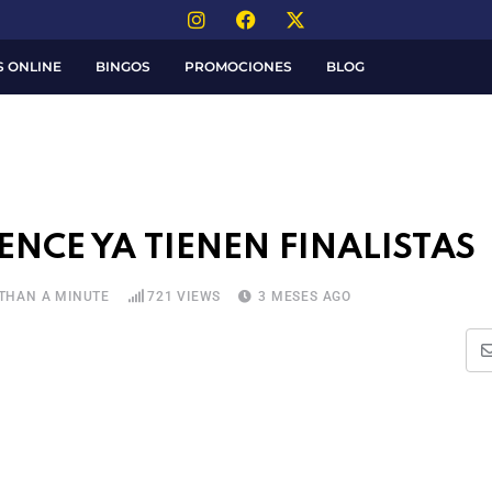
S ONLINE
BINGOS
PROMOCIONES
BLOG
ENCE YA TIENEN FINALISTA
 THAN A MINUTE
721
VIEWS
3 MESES AGO