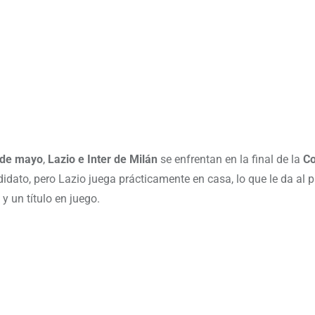
 de mayo
,
Lazio e Inter de Milán
se enfrentan en la final de la
Co
idato, pero Lazio juega prácticamente en casa, lo que le da al p
y un título en juego.