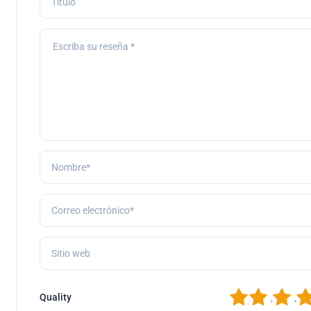
1
2
3
4
Quality