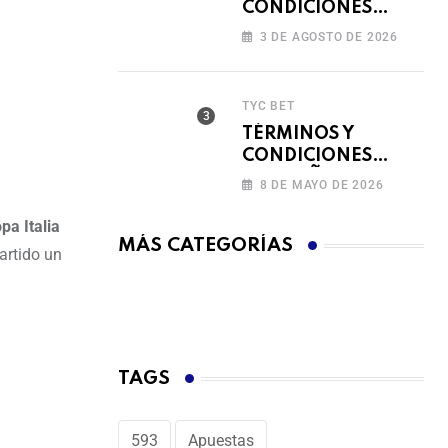
CONDICIONES
FERIADO DE
3 DE AGOSTO DE 2026
BINGAZOS EN
BET593
TYC BET
TÉRMINOS Y
CONDICIONES
CAMPAÑA
8 DE MAYO DE 2026
RECARGA Y GANA
pa Italia
MÁS CATEGORÍAS
artido un
TAGS
593
Apuestas