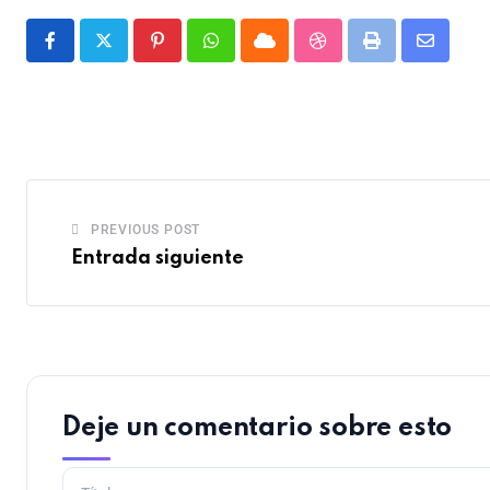
PREVIOUS POST
Entrada siguiente
Deje un comentario sobre esto