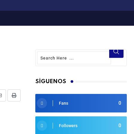
S
SÍGUENOS
0
Fans
0
Followers