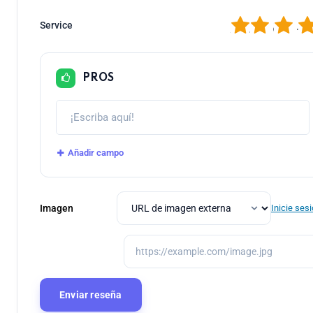
1
2
3
4
Service
PROS
Añadir campo
Imagen
Inicie ses