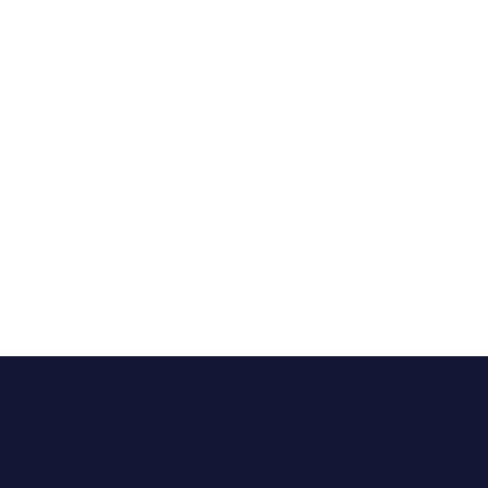
FUTBOL
6 DE AGOSTO DE 2026