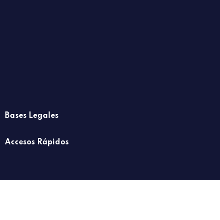
Bases Legales
Accesos Rápidos