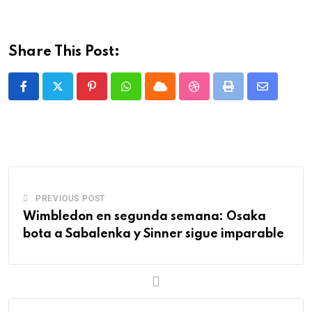
Share This Post:
PREVIOUS POST
Wimbledon en segunda semana: Osaka
bota a Sabalenka y Sinner sigue imparable