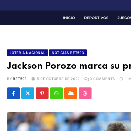
INICIO
DEPORTIVOS
JUEGO
LOTERIA NACIONAL
NOTICIAS BET593
Jackson Porozo marca su pri
BY
BET593
5 DE OCTUBRE DE 2022
0
COMMENTS
1 