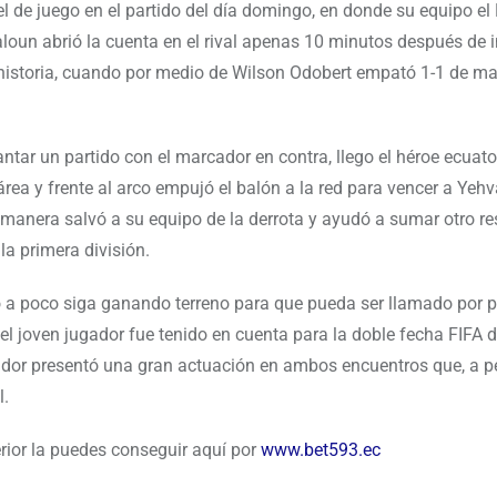
el de juego en el partido del día domingo, en donde su equipo e
oun abrió la cuenta en el rival apenas 10 minutos después de i
 historia, cuando por medio de Wilson Odobert empató 1-1 de m
ntar un partido con el marcador en contra, llego el héroe ecuat
área y frente al arco empujó el balón a la red para vencer a Yeh
a manera salvó a su equipo de la derrota y ayudó a sumar otro r
a primera división.
 a poco siga ganando terreno para que pueda ser llamado por p
l joven jugador fue tenido en cuenta para la doble fecha FIFA d
ador presentó una gran actuación en ambos encuentros que, a p
l.
erior la puedes conseguir aquí por
www.bet593.ec