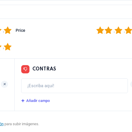
5
1
2
3
4
Price
5
CONTRAS
+
Añadir campo
ión
para subir imágenes.