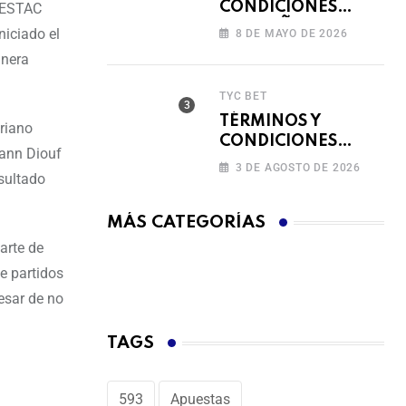
CONDICIONES
l ESTAC
CAMPAÑA
niciado el
8 DE MAYO DE 2026
RECARGA Y GANA
anera
TYC BET
TÉRMINOS Y
oriano
CONDICIONES
vann Diouf
FERIADO DE
3 DE AGOSTO DE 2026
esultado
BINGAZOS EN
BET593
MÁS CATEGORÍAS
arte de
e partidos
esar de no
TAGS
593
Apuestas