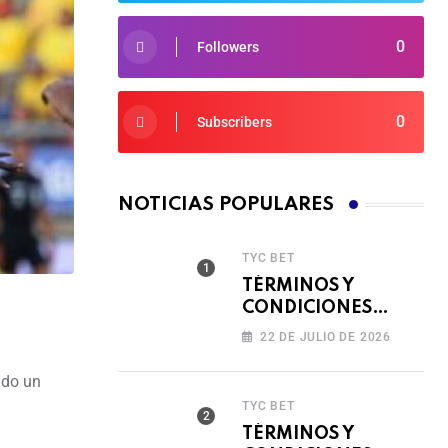
0
Followers
0
Subscribers
NOTICIAS POPULARES
TYC BET
TÉRMINOS Y
CONDICIONES
TORNEO COMPITE,
22 DE JULIO DE 2026
GIRA Y GANA🎰
ido un
TYC BET
TÉRMINOS Y