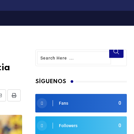
cia
SÍGUENOS
0
Fans
0
Followers