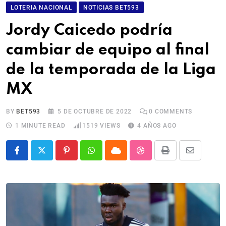
LOTERIA NACIONAL
NOTICIAS BET593
Jordy Caicedo podría
cambiar de equipo al final
de la temporada de la Liga
MX
BY
BET593
5 DE OCTUBRE DE 2022
0
COMMENTS
1 MINUTE READ
1519
VIEWS
4 AÑOS AGO