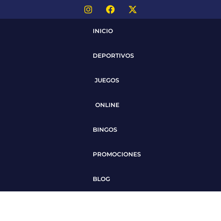
INICIO
DEPORTIVOS
JUEGOS
ONLINE
BINGOS
PROMOCIONES
BLOG