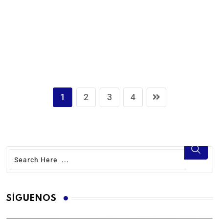
1
2
3
4
SÍGUENOS