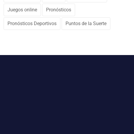
Juegos online
Pronósticos
Pronósticos Deportivos
Puntos de la Suerte