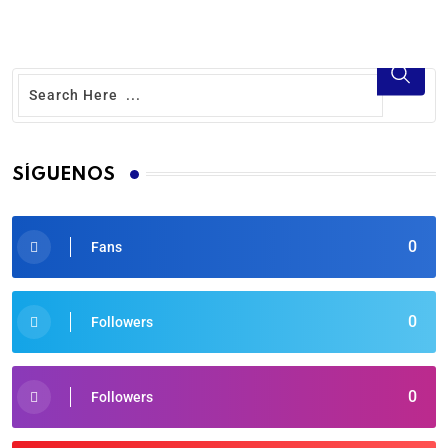
SÍGUENOS
0
Fans
0
Followers
0
Followers