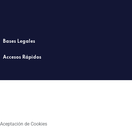
Bases Legales
Accesos Rápidos
Aceptación de Cookies