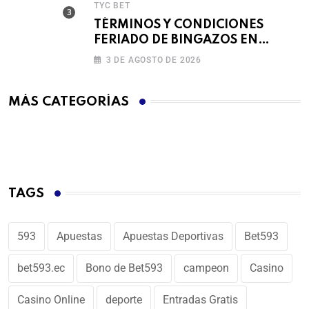
TYC BET
TÉRMINOS Y CONDICIONES
FERIADO DE BINGAZOS EN
BET593
3 DE AGOSTO DE 2026
MÁS CATEGORÍAS
TAGS
593
Apuestas
Apuestas Deportivas
Bet593
bet593.ec
Bono de Bet593
campeon
Casino
Casino Online
deporte
Entradas Gratis