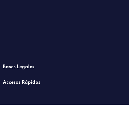
Bases Legales
Accesos Rápidos