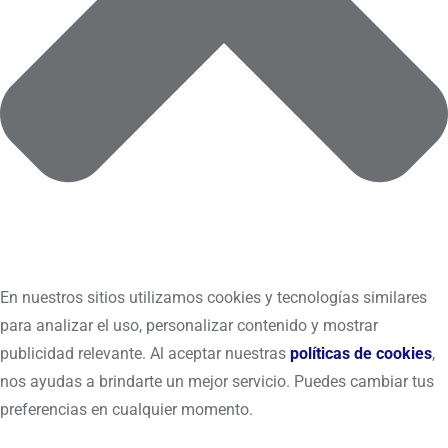
En nuestros sitios utilizamos cookies y tecnologías similares
para analizar el uso, personalizar contenido y mostrar
publicidad relevante. Al aceptar nuestras
políticas de cookies
,
nos ayudas a brindarte un mejor servicio. Puedes cambiar tus
preferencias en cualquier momento.