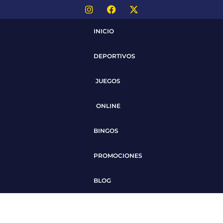
INICIO
DEPORTIVOS
JUEGOS
ONLINE
BINGOS
PROMOCIONES
BLOG