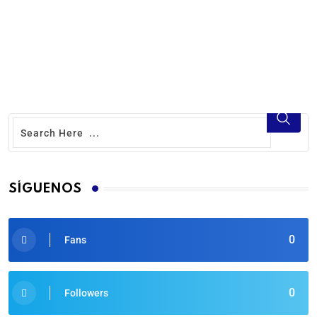
SÍGUENOS
0
Fans
0
Followers