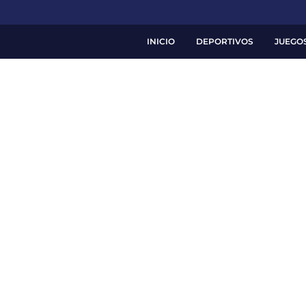
INICIO
DEPORTIVOS
JUEGO